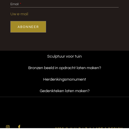
Email
ABONNEER
Sculptuur voor tuin
Bronzen beeld in opdracht laten maken?
Herdenkingsmonument
Gedenkteken laten maken?
2026 © K U Z I Z A | ART & DESIGN