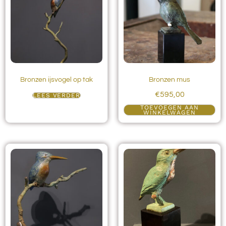
Bronzen ijsvogel op tak
Bronzen mus
€
595,00
LEES VERDER
TOEVOEGEN AAN
WINKELWAGEN