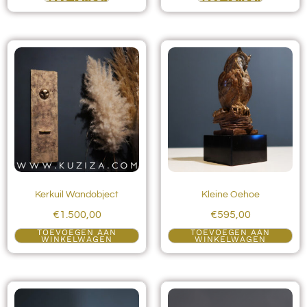
Kerkuil Wandobject
Kleine Oehoe
€
1.500,00
€
595,00
TOEVOEGEN AAN
TOEVOEGEN AAN
WINKELWAGEN
WINKELWAGEN