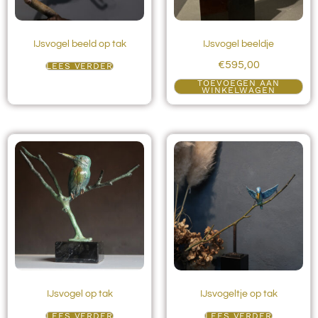
IJsvogel beeld op tak
IJsvogel beeldje
€
595,00
LEES VERDER
TOEVOEGEN AAN
WINKELWAGEN
IJsvogel op tak
IJsvogeltje op tak
LEES VERDER
LEES VERDER