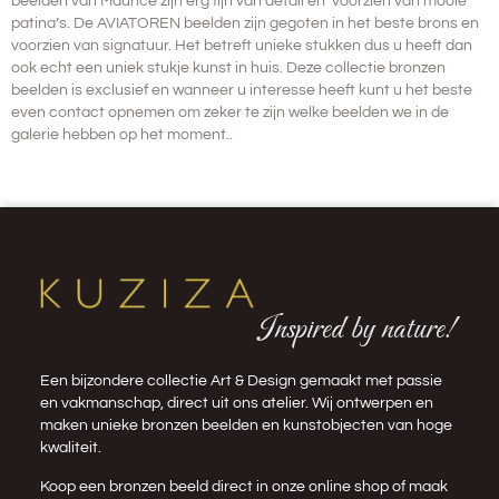
beelden van Maurice zijn erg fijn van detail en voorzien van mooie
patina’s.
De AVIATOREN beelden zijn gegoten in het beste brons en
voorzien van signatuur. Het betreft unieke stukken dus u heeft dan
ook echt een uniek stukje kunst in huis. Deze collectie bronzen
beelden is
exclusief
en wanneer u interesse heeft kunt u het beste
even contact opnemen om zeker te zijn welke beelden we in de
galerie hebben op het moment..
Inspired by nature!
Een bijzondere collectie Art & Design gemaakt met passie
en vakmanschap, direct uit ons atelier. Wij ontwerpen en
maken unieke bronzen beelden en kunstobjecten van hoge
kwaliteit.
Koop een bronzen beeld direct in onze
online shop
of maak