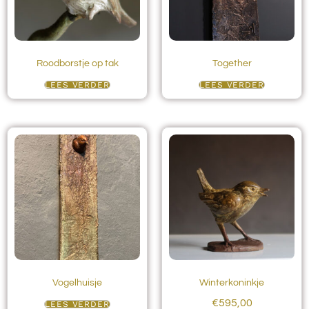
Roodborstje op tak
Together
LEES VERDER
LEES VERDER
Vogelhuisje
Winterkoninkje
€
595,00
LEES VERDER