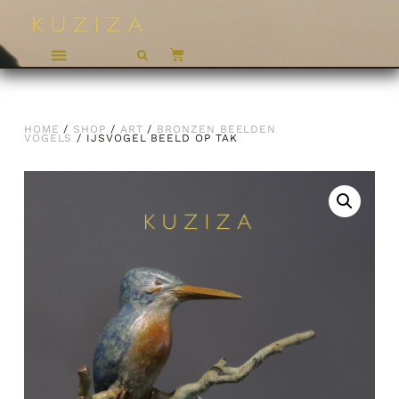
HOME
/
SHOP
/
ART
/
BRONZEN BEELDEN
VOGELS
/ IJSVOGEL BEELD OP TAK