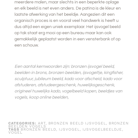
meerdere malen, maar slechts in een beperkte oplage
en elk beeld is net even anders. De patina is de kleur en
laatste afwerking van het beeldje. Aangezien dit een
organisch proces is en vooral veel handwerk is heeft u
dus altijd een eigen uniek exemplaar. Het ijsvogel beeld
op tak staat erg mooi op een bureau maar kan ook
gemakkelijk geplaatst worden in een vensterbank of op
een schouw.
Een aantal kernwoorden zijn: bronzen ijsvogel beeld,
beelden in brons, bronzen beelden, ijsvogeltje, kingfisher,
sculptuur, jubileum beeld, kado voor afscheid, kado voor
afstuderen, afstudeergeschenk, huwelijksgeschenk,
origineel huwelijks kado, vogelbeeld kopen, beeldjes van
vogels, koop online beelden,
CATEGORIES:
ART
,
BRONZEN BEELD IJSVOGEL
,
BRONZEN
BEELDEN VOGELS
TAGS
BRONZEN BEELD
,
IJSVOGEL
,
IJSVOGELBEELDJE
,
VOGEL