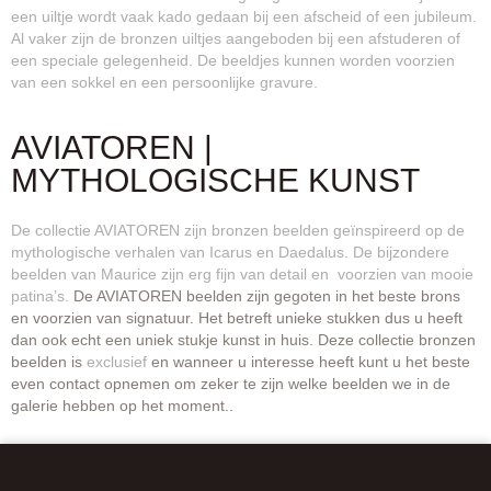
een uiltje wordt vaak kado gedaan bij een afscheid of een jubileum.
Al vaker zijn de bronzen uiltjes aangeboden bij een afstuderen of
een speciale gelegenheid. De beeldjes kunnen worden voorzien
van een sokkel en een persoonlijke gravure.
AVIATOREN |
MYTHOLOGISCHE KUNST
De collectie AVIATOREN zijn bronzen beelden geïnspireerd op de
mythologische verhalen van Icarus en Daedalus. De bijzondere
beelden van Maurice zijn erg fijn van detail en voorzien van mooie
patina’s.
De AVIATOREN beelden zijn gegoten in het beste brons
en voorzien van signatuur. Het betreft unieke stukken dus u heeft
dan ook echt een uniek stukje kunst in huis. Deze collectie bronzen
beelden is
exclusief
en wanneer u interesse heeft kunt u het beste
even contact opnemen om zeker te zijn welke beelden we in de
galerie hebben op het moment..