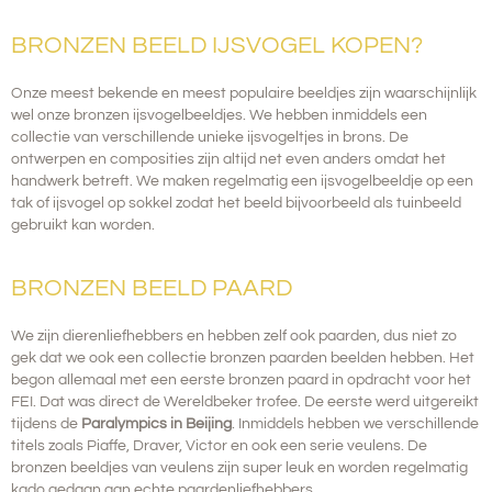
BRONZEN BEELD IJSVOGEL KOPEN?
Onze meest bekende en meest populaire beeldjes zijn waarschijnlijk
wel onze bronzen ijsvogelbeeldjes. We hebben inmiddels een
collectie van verschillende unieke ijsvogeltjes in brons.
De
ontwerpen en composities zijn altijd net even anders omdat het
handwerk betreft. We maken regelmatig een ijsvogelbeeldje op een
tak of ijsvogel op sokkel zodat het beeld bijvoorbeeld als tuinbeeld
gebruikt kan worden.
BRONZEN BEELD PAARD
We zijn dierenliefhebbers en hebben zelf ook paarden, dus niet zo
gek dat we ook een collectie bronzen paarden beelden hebben.
Het
begon allemaal met een eerste bronzen paard in opdracht voor het
FEI. Dat was direct de Wereldbeker trofee. De eerste werd uitgereikt
tijdens de
Paralympics in Beijing
. Inmiddels hebben we verschillende
titels zoals Piaffe, Draver, Victor en ook een serie veulens. De
bronzen beeldjes van veulens zijn super leuk en worden regelmatig
kado gedaan aan echte paardenliefhebbers.