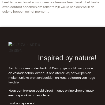
beelden is
exclusief
en wanneer u interesse heeft kunt u het beste
even contact opnemen om zeker te zijn welke beelden we in de
galerie hebben op het moment..
Inspired by nature!
Een bijzondere collectie Art & Design gemaakt met passie
en vakmanschap, direct uit ons atelier. Wij ontwerpen en
maken unieke bronzen beelden en kunstobjecten van hoge
kwaliteit.
Koop een bronzen beeld direct in onze
online shop
of maak
een afspraak in onze galerie.
Laat je inspireren!