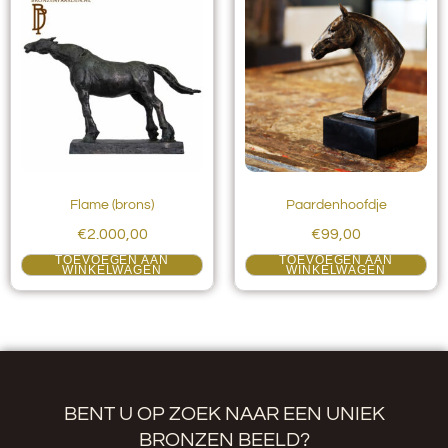
Flame (brons)
Paardenhoofdje
€
2.000,00
€
99,00
TOEVOEGEN AAN
TOEVOEGEN AAN
WINKELWAGEN
WINKELWAGEN
BENT U OP ZOEK NAAR EEN UNIEK
BRONZEN BEELD?