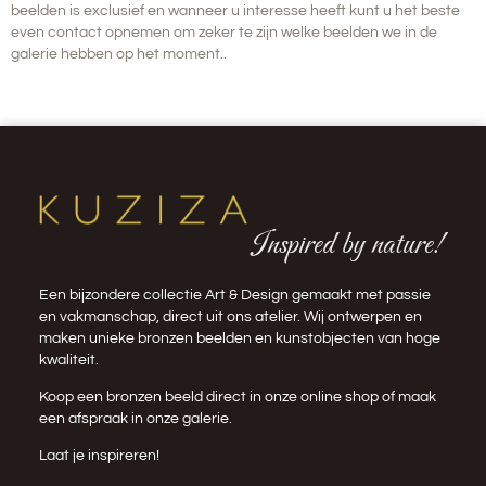
beelden is
exclusief
en wanneer u interesse heeft kunt u het beste
even contact opnemen om zeker te zijn welke beelden we in de
galerie hebben op het moment..
Inspired by nature!
Een bijzondere collectie Art & Design gemaakt met passie
en vakmanschap, direct uit ons atelier. Wij ontwerpen en
maken unieke bronzen beelden en kunstobjecten van hoge
kwaliteit.
Koop een bronzen beeld direct in onze
online shop
of maak
een afspraak in onze galerie.
Laat je inspireren!