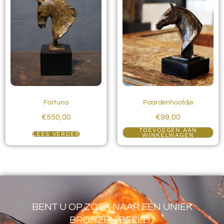
Fortuna
Paardenhoofdje
€
550,00
€
99,00
TOEVOEGEN AAN
LEES VERDER
WINKELWAGEN
BENT U OP ZOEK NAAR EEN UNIEK
BRONZEN BEELD?