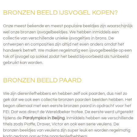
BRONZEN BEELD IJSVOGEL KOPEN?
Onze meest bekende en meest populaire beeldjes zijn waarschijnlijk
wel onze bronzen ijsvogelbeeldjes. We hebben inmiddels een
collectie van verschillende unieke ijsvogeltjes in brons.
De
ontwerpen en composities zijn altijd net even anders omdat het
handwerk betreft. We maken regelmatig een ijsvogelbeeldje op een
tak of ijsvogel op sokkel zodat het beeld bijvoorbeeld als tuinbeeld
gebruikt kan worden.
BRONZEN BEELD PAARD
We zijn dierenliefhebbers en hebben zelf ook paarden, dus niet zo
gek dat we ook een collectie bronzen paarden beelden hebben.
Het
begon allemaal met een eerste bronzen paard in opdracht voor het
FEI. Dat was direct de Wereldbeker trofee. De eerste werd uitgereikt
tijdens de
Paralympics in Beijing
. Inmiddels hebben we verschillende
titels zoals Piaffe, Draver, Victor en ook een serie veulens. De
bronzen beeldjes van veulens zijn super leuk en worden regelmatig
kado gedaan aan echte paardenliefhebbers.