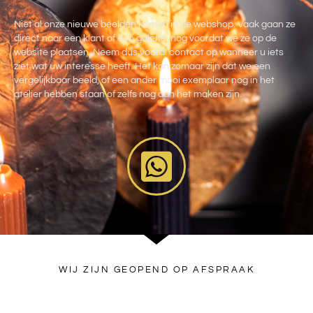
Niet al onze nieuwe beelden komen in de webshop. Vaak gaan ze
direct naar een klant of een galerie nog voordat we ze op de
website plaatsen. Neem dus vooral contact op wanneer u iets
ziet wat uw interesse heeft. Het kan zomaar zijn dat we een
vergelijkbaar beeld, of een ander mooi exemplaar nog in het
atelier hebben staan of zelfs nog aan het maken zijn.
WIJ ZIJN GEOPEND OP AFSPRAAK