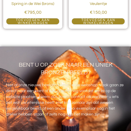
Spring in de Wei (brons)
Veulentje
€
795,00
€
150,00
TOEVOEGEN AAN
TOEVOEGEN AAN
WINKELWAGEN
WINKELWAGEN
BENT U OP ZOEK NAAR EEN UNIEK
BRONZEN BEELD?
Niet al onze nieuwe beelden komen in de webshop. Vaak gaan ze
direct naar een klant of een galerie nog voordat we ze op de
website plaatsen. Neem dus vooral contact op wanneer u iets
ziet wat uw interesse heeft. Het kan zomaar zijn dat we een
vergelijkbaar beeld, of een ander mooi exemplaar nog in het
atelier hebben staan of zelfs nog aan het maken zijn.