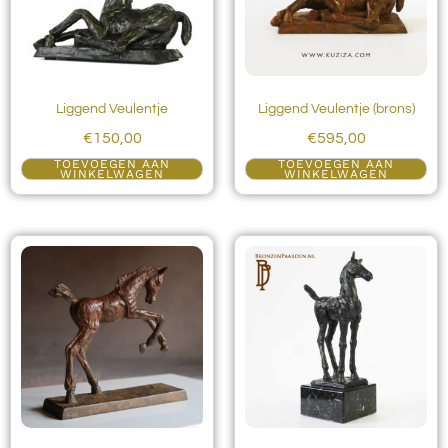
Liggend Veulentje
Liggend Veulentje (brons)
€
150,00
€
595,00
TOEVOEGEN AAN
TOEVOEGEN AAN
WINKELWAGEN
WINKELWAGEN