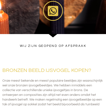
WIJ ZIJN GEOPEND OP AFSPRAAK
BRONZEN BEELD IJSVOGEL KOPEN?
Onze meest bekende en meest populaire beeldjes zijn waarschijnlijk
wel onze bronzen ijsvogelbeeldjes. We hebben inmiddels een
collectie van verschillende unieke ijsvogeltjes in brons.
De
ontwerpen en composities zijn altijd net even anders omdat het
handwerk betreft. We maken regelmatig een ijsvogelbeeldje op een
tak of ijsvogel op sokkel zodat het beeld bijvoorbeeld als tuinbeeld