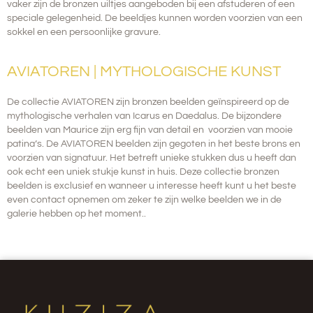
vaker zijn de bronzen uiltjes aangeboden bij een afstuderen of een
speciale gelegenheid. De beeldjes kunnen worden voorzien van een
sokkel en een persoonlijke gravure.
AVIATOREN | MYTHOLOGISCHE KUNST
De collectie AVIATOREN zijn bronzen beelden geïnspireerd op de
mythologische verhalen van Icarus en Daedalus. De bijzondere
beelden van Maurice zijn erg fijn van detail en voorzien van mooie
patina’s.
De AVIATOREN beelden zijn gegoten in het beste brons en
voorzien van signatuur. Het betreft unieke stukken dus u heeft dan
ook echt een uniek stukje kunst in huis. Deze collectie bronzen
beelden is
exclusief
en wanneer u interesse heeft kunt u het beste
even contact opnemen om zeker te zijn welke beelden we in de
galerie hebben op het moment..