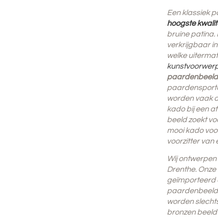
Een klassiek 
hoogste kwalit
bruine patina.
verkrijgbaar i
welke uitermat
kunstvoorwer
paardenbeelden
paardensporto
worden vaak a
kado bij een 
beeld zoekt vo
mooi kado voor
voorzitter van
Wij ontwerpen 
Drenthe. Onze
geïmporteerd e
paardenbeeld 
worden slechts
bronzen beeld