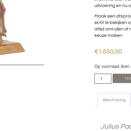
uitvoering en nu o
Maak een afspra
echt te bekijken o
altijd omruilen o
keuze maken.
€
1.650,00
Op voorraad (kan
TO
Beschrijving
BESCHRIJVING
Julius Pa