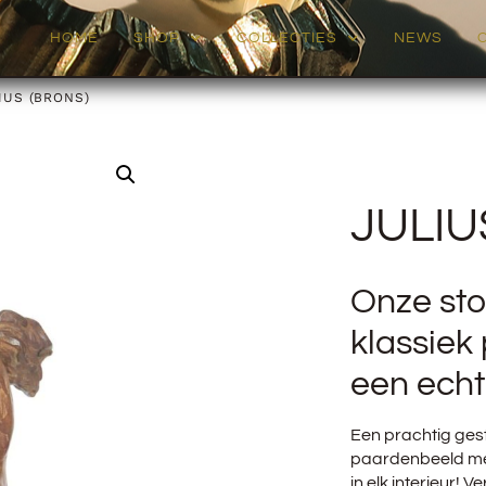
HOME
SHOP
COLLECTIES
NEWS
IUS (BRONS)
JULIU
Onze sto
klassiek
een echt
Een prachtig gest
paardenbeeld met
in elk interieur! 