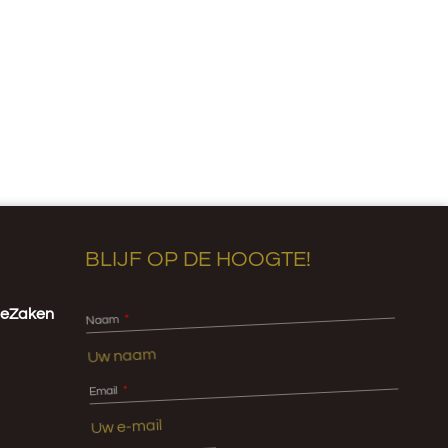
BLIJF OP DE HOOGTE!
igeZaken
Naam
Email