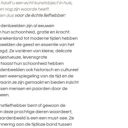
haalt u een echt kunstobject in huis,
en nog zijn waarde heeft.
en dus
voor de échte liefhebber
!
rdenbeelden zijn al eeuwen
hun schoonheid, gratie en kracht.
Griekenland tot moderne tijden hebben
eelden de geest en essentie van het
gd. Ze variëren van kleine, delicate
ajestueuze, levensgrote
 Naast hun schoonheid hebben
denbeelden ook historisch en cultureel
 een weerspiegeling van de tijd en de
arin ze zijn gemaakt en bieden inzicht
tussen mensen en paarden door de
heen.
unstliefhebber bent of gewoon de
n deze prachtige dieren waardeert,
aardenbeeld is een een must-see. Ze
innering aan de tijdloze band tussen