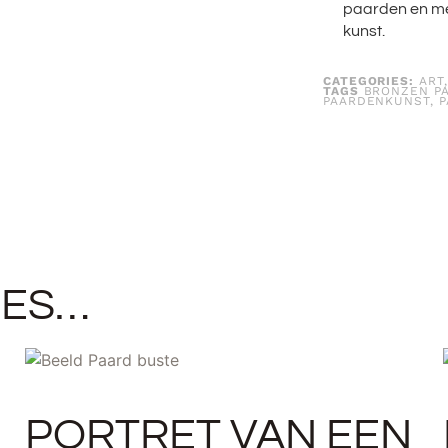
paarden en me
kunst
.
CATEGORIES:
ART
TAGS
BRONZEN P
PAARDENKUNST
,
P
IES…
PORTRET VAN EEN