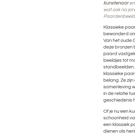
kunstenaar
en 
wat ook na jar
Paardenbeeld
Klassieke paa
bewonderd om 
Van het oude 
deze bronzen b
paard vastgele
beeldjes tot m
standbeelden.
klassieke paar
belang. Ze zijn
samenleving wa
in de relatie 
geschiedenis 
Of je nu een k
schoonheid va
een klassiek p
dienen als her