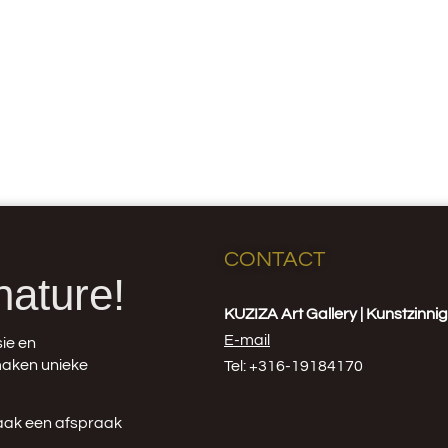
CONTACT
nature!
KUZIZA Art Gallery | Kunstzinn
E-mail
ie en
 maken unieke
Tel: +316-19184170
aak een afspraak