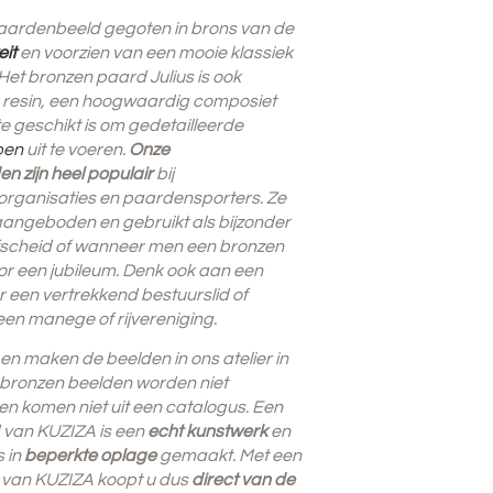
paardenbeeld gegoten in brons van de
eit
en voorzien van een mooie klassiek
 Het bronzen paard Julius is ook
n resin, een hoogwaardig composiet
e geschikt is om gedetailleerde
pen
uit te voeren.
Onze
 zijn heel populair
bij
rganisaties en paardensporters. Ze
angeboden en gebruikt als bijzonder
afscheid of wanneer men een bronzen
or een
jubileum. Denk ook aan een
 een vertrekkend bestuurslid of
 een manege of rijvereniging.
en maken de beelden in ons atelier in
 bronzen beelden worden niet
n komen niet uit een catalogus. Een
van KUZIZA is een
echt kunstwerk
en
 in
beperkte oplage
gemaakt. Met een
 van KUZIZA koopt u dus
direct van de