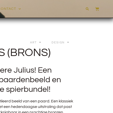
CONTACT
ART
DESIGN
S (BRONS)
ere Julius! Een
 paardenbeeld en
e spierbundel!
ileerd beeld van een paard. Een klassiek
 een hedendaagse uitstraling dat past
Verkrijgbaar in een prachtige bronzen