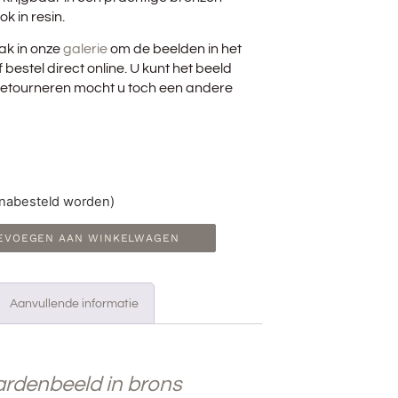
ok in resin.
ak in onze
galerie
om de beelden in het
f bestel direct online. U kunt het beeld
f retourneren mocht u toch een andere
 nabesteld worden)
EVOEGEN AAN WINKELWAGEN
Aanvullende informatie
ardenbeeld in brons