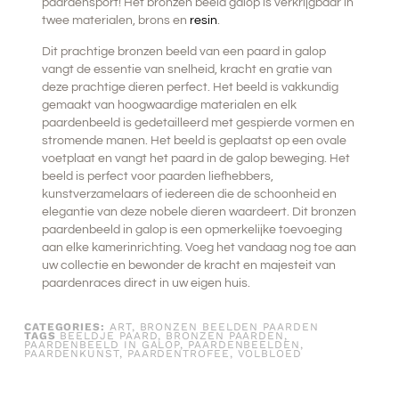
paardensport! Het bronzen beeld galop is verkrijgbaar in
twee materialen, brons en
resin
.
Dit prachtige bronzen beeld van een paard in galop
vangt de essentie van snelheid, kracht en gratie van
deze prachtige dieren perfect. Het beeld is vakkundig
gemaakt van hoogwaardige materialen en elk
paardenbeeld is gedetailleerd met gespierde vormen en
stromende manen. Het beeld is geplaatst op een ovale
voetplaat en vangt het paard in de galop beweging. Het
beeld is perfect voor paarden liefhebbers,
kunstverzamelaars of iedereen die de schoonheid en
elegantie van deze nobele dieren waardeert. Dit bronzen
paardenbeeld in galop is een opmerkelijke toevoeging
aan elke kamerinrichting. Voeg het vandaag nog toe aan
uw collectie en bewonder de kracht en majesteit van
paardenraces direct in uw eigen huis.
CATEGORIES:
ART
,
BRONZEN BEELDEN PAARDEN
TAGS
BEELDJE PAARD
,
BRONZEN PAARDEN
,
PAARDENBEELD IN GALOP
,
PAARDENBEELDEN
,
PAARDENKUNST
,
PAARDENTROFEE
,
VOLBLOED