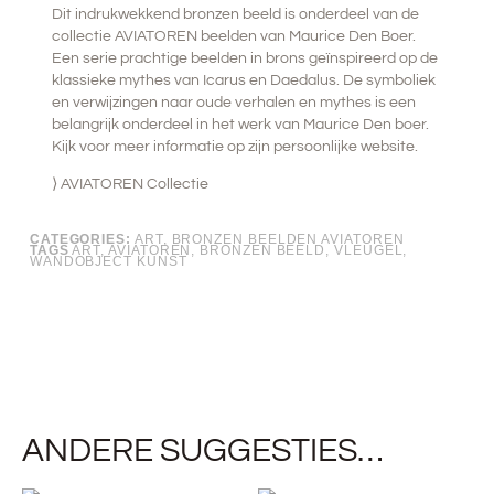
Dit indrukwekkend bronzen beeld is onderdeel van de
collectie AVIATOREN beelden van Maurice Den Boer.
Een serie prachtige beelden in brons geïnspireerd op de
klassieke mythes van Icarus en Daedalus. De symboliek
en verwijzingen naar oude verhalen en mythes is een
belangrijk onderdeel in het werk van Maurice Den boer.
Kijk voor meer informatie op zijn
persoonlijke website
.
⟩
AVIATOREN Collectie
CATEGORIES:
ART
,
BRONZEN BEELDEN AVIATOREN
TAGS
ART
,
AVIATOREN
,
BRONZEN BEELD
,
VLEUGEL
,
WANDOBJECT KUNST
ANDERE SUGGESTIES…