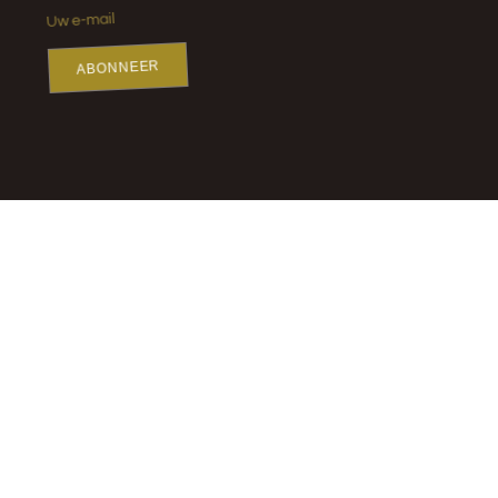
ABONNEER
Sculptuur voor tuin
Bronzen beeld in opdracht laten maken?
Herdenkingsmonument
Gedenkteken laten maken?