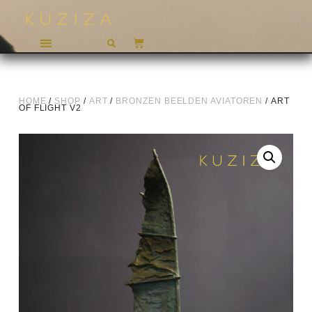
HOME
/
SHOP
/
ART
/
BRONZEN BEELDEN AVIATOREN
/ ART
OF FLIGHT V2