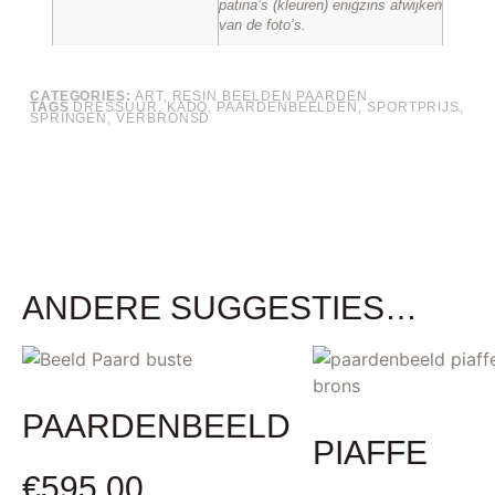
patina’s (kleuren) enigzins afwijken
van de foto’s.
CATEGORIES:
ART
,
RESIN BEELDEN PAARDEN
TAGS
DRESSUUR
,
KADO
,
PAARDENBEELDEN
,
SPORTPRIJS
,
SPRINGEN
,
VERBRONSD
ANDERE SUGGESTIES…
PAARDENBEELD
PIAFFE
€
595,00