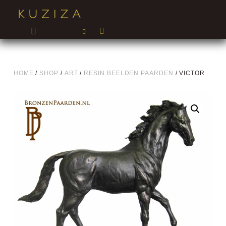
HOME
/
SHOP
/
ART
/
RESIN BEELDEN PAARDEN
/ VICTOR