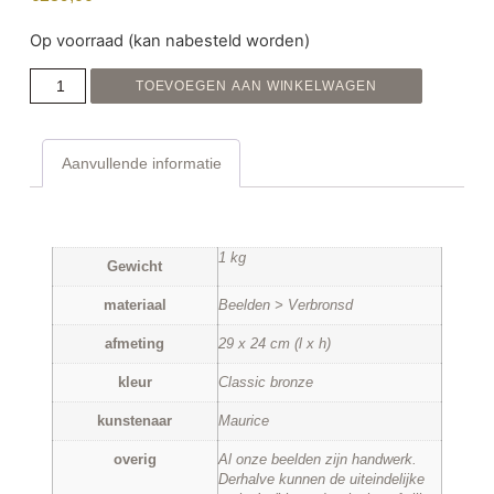
Op voorraad (kan nabesteld worden)
TOEVOEGEN AAN WINKELWAGEN
Aanvullende informatie
AANVULLENDE INFORMATIE
1 kg
Gewicht
materiaal
Beelden > Verbronsd
afmeting
29 x 24 cm (l x h)
kleur
Classic bronze
kunstenaar
Maurice
overig
Al onze beelden zijn handwerk.
Derhalve kunnen de uiteindelijke