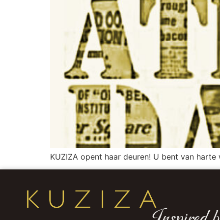
KUZIZA opent haar deuren! U bent van harte 
Inspired b