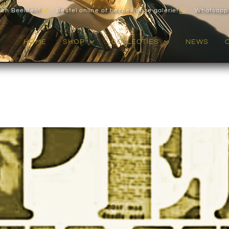
zen Beelden!
Bestel online of bezoek onze galerie!
Whatsapp
HOME
SHOP
COLLECTIES
NEWS