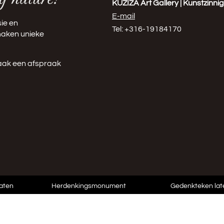
KUZIZA Art Gallery | Kunstzinn
E-mail
ie en
Tel: +316-19184170
 maken unieke
aak een afspraak
laten
Herdenkingsmonument
Gedenkteken la