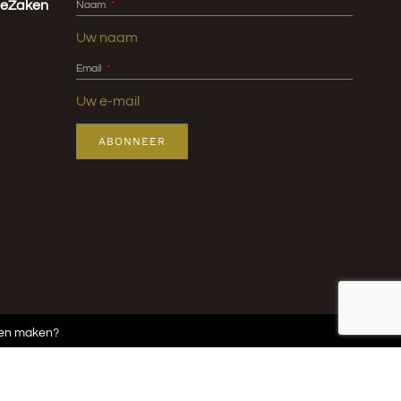
igeZaken
Naam
Email
ABONNEER
ten maken?
2026 © K U Z I Z A | ART & DESIGN