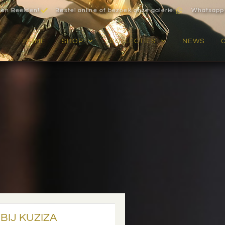
zen Beelden!
Bestel online of bezoek onze galerie!
Whatsapp
HOME
SHOP
COLLECTIES
NEWS
BIJ KUZIZA