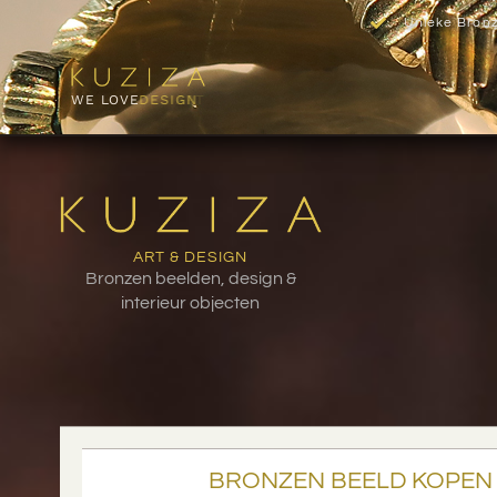
Unieke Bron
WE LOVE
DESIGN
ART & DESIGN
Bronzen beelden, design &
interieur objecten
BRONZEN BEELD KOPEN 