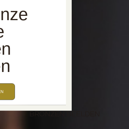
onze
e
en
en
EN
BRONZEN BEELDEN