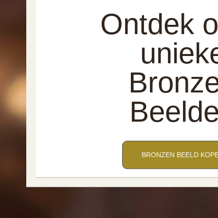
Ontdek 
uniek
Bronz
Beeld
BRONZEN BEELD KOP