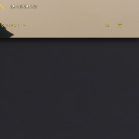
06-19184170
CONTACT