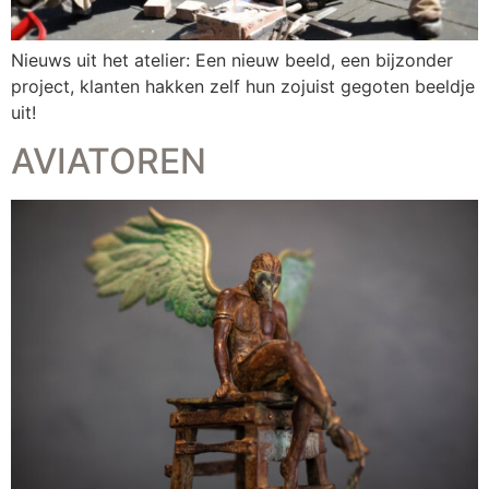
Nieuws uit het atelier: Een nieuw beeld, een bijzonder
project, klanten hakken zelf hun zojuist gegoten beeldje
uit!
AVIATOREN