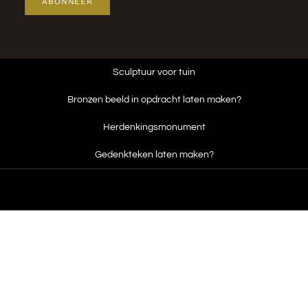
ABONNEER
Sculptuur voor tuin
Bronzen beeld in opdracht laten maken?
Herdenkingsmonument
Gedenkteken laten maken?
2026 © K U Z I Z A | ART & DESIGN